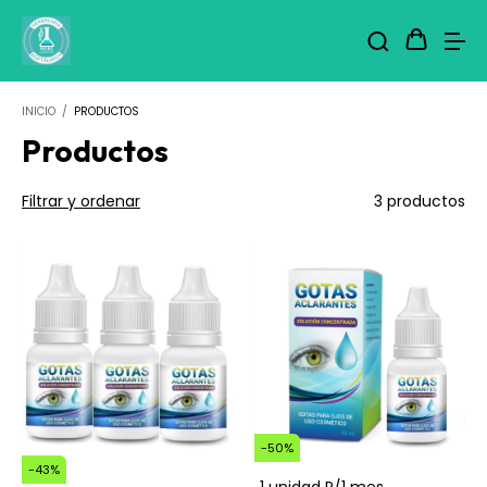
INICIO
/
PRODUCTOS
Productos
Filtrar y ordenar
3 productos
-
50
%
-
43
%
1 unidad P/1 mes